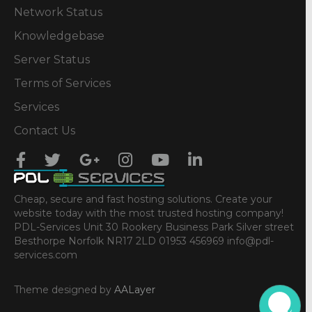
Network Status
Knowledgebase
Server Status
Terms of Services
Services
Contact Us
Cheap, secure and fast hosting solutions. Create your
website today with the most trusted hosting company!
PDL-Services Unit 30 Rookery Business Park Silver street
Besthorpe Norfolk NR17 2LD 01953 456969 info@pdl-
services.com
Theme designed by
AALayer