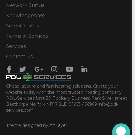
Network Status
Knowledgebase
Server Status
Terms of Services
Services
Contact Us
Cheap, secure and fast hosting solutions. Create your
website today with the most trusted hosting company!
PDL-Services Unit 30 Rookery Business Park Silver street
Besthorpe Norfolk NR17 2LD 01953 456969 info@pdl-
services.com
Theme designed by
AALayer