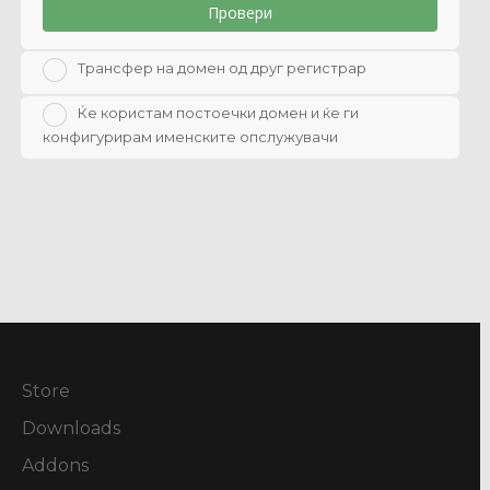
Провери
Трансфер на домен од друг регистрар
Ќе користам постоечки домен и ќе ги
конфигурирам именските опслужувачи
Store
Downloads
Addons