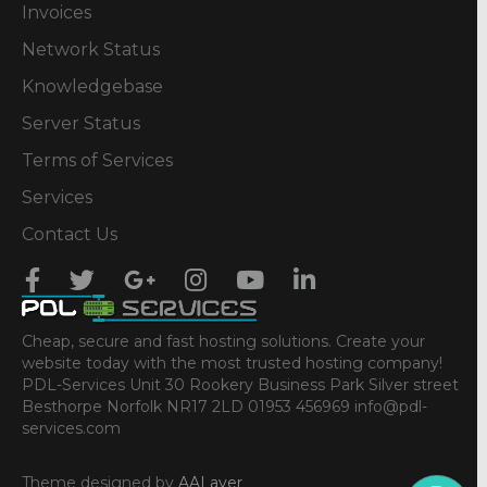
Invoices
Network Status
Knowledgebase
Server Status
Terms of Services
Services
Contact Us
Cheap, secure and fast hosting solutions. Create your
website today with the most trusted hosting company!
PDL-Services Unit 30 Rookery Business Park Silver street
Besthorpe Norfolk NR17 2LD 01953 456969 info@pdl-
services.com
Theme designed by
AALayer