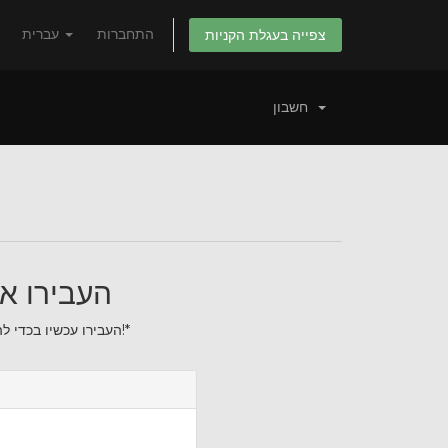
התחברות
עברית
צפייה בעגלת הקניות
חשבון
העבירו את
העבירו עכשיו בכדי להאריך את הרישום של הדומיין שלכם בשנה נוספת!*