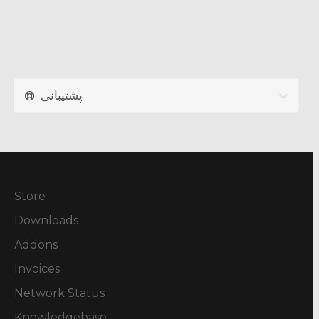
پشتیبانی
Store
Downloads
Addons
Invoices
Network Status
Knowledgebase