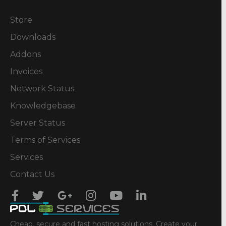
Store
Downloads
Addons
Invoices
Network Status
Knowledgebase
Server Status
Terms of Services
Services
Contact Us
Cheap, secure and fast hosting solutions. Create your