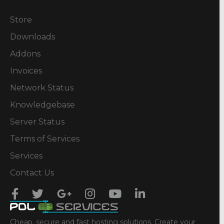
Store
Downloads
Addons
Invoices
Network Status
Knowledgebase
Server Status
Terms of Services
Services
Contact Us
Cheap, secure and fast hosting solutions. Create your