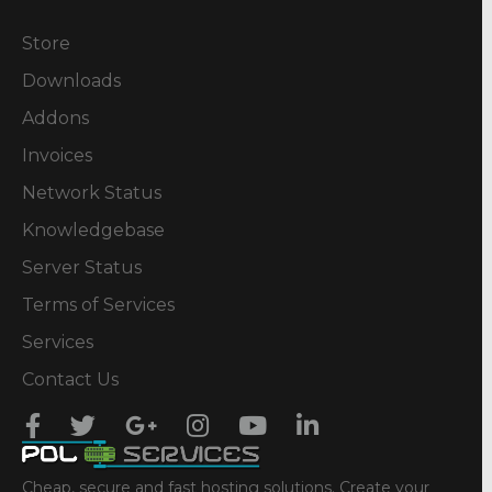
Store
Downloads
Addons
Invoices
Network Status
Knowledgebase
Server Status
Terms of Services
Services
Contact Us
Cheap, secure and fast hosting solutions. Create your