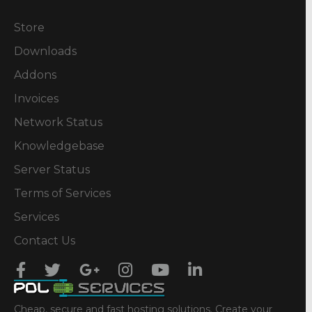
Store
Downloads
Addons
Invoices
Network Status
Knowledgebase
Server Status
Terms of Services
Services
Contact Us
Cheap, secure and fast hosting solutions. Create your