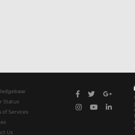
ledgebase
r Status
 of Services
ces
ct Us