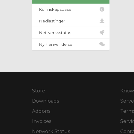
Kunnskapsbase
Nedlastinger
Nettverksstatus
Ny henvendelse
Store
Know
Downloads
Serve
Addons
Terms
Invoices
Servi
Network Status
Conta