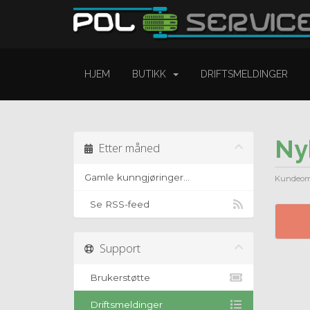
HJEM
BUTIKK
DRIFTSMELDINGER
Ny
Etter måned
Gamle kunngjøringer...
Kundeom
Se RSS-feed
Support
Brukerstøtte
Driftsmeldinger