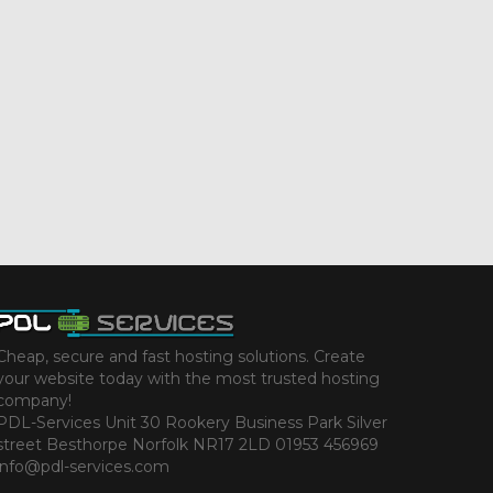
Cheap, secure and fast hosting solutions. Create
your website today with the most trusted hosting
company!
PDL-Services Unit 30 Rookery Business Park Silver
street Besthorpe Norfolk NR17 2LD 01953 456969
info@pdl-services.com