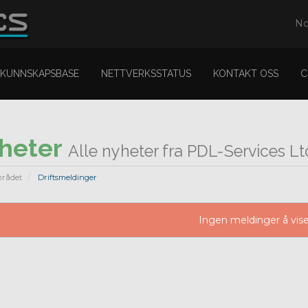
No
KUNNSKAPSBASE
NETTVERKSSTATUS
KONTAKT OSS
C
heter
Alle nyheter fra PDL-Services Lt
rådet
Driftsmeldinger
Ingen meldinger å vis