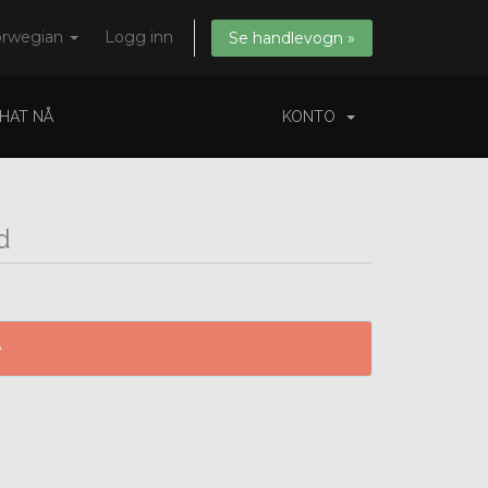
rwegian
Logg inn
Se handlevogn »
HAT NÅ
KONTO
d
e